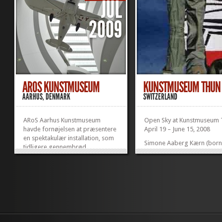
JUL
2009
AROS KUNSTMUSEUM
KUNSTMUSEUM THUN
AARHUS, DENMARK
SWITZERLAND
ARoS Aarhus Kunstmuseum
Open Sky at Kunstmuseum T
havde fornøjelsen at præsentere
April 19 – June 15, 2008
en spektakulær installation, som
Simone Aaberg Kærn (born 
tidligere gennembrød
flying as the central theme
luftrummet over os og lagde
flying. With various media 
hundredvis af kilometer bag sig.
with the social, historical 
Der er tale om ophængningen af
together in installations in
det 6 meter lange og 9 meter
In the process, the thought
brede Piper Colt propelfly, som
associated with flying is a
er hovedværket i sensommerens
2002, the artist and traine
eventyrlige udstilling OPEN SKY.
over the Hindukush to Kabul