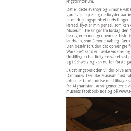
krigsterritorium.
Det er dette eventyr og Simone Aabe
gode vilje sejrer og nedbryder barrie
er omdrejningspunktet i udstillinge
lærred, flyet er min pensel, som ka
Museum i Helsingør fra lørdag den 13
betragteren med gennem det historisk
landskab, som Simone Aaberg Kærn g
Den består foruden det ophængte fly
Warzone” samt en række videoer og k
Udstillingen har tidligere været vis
og i Schweiz og kan nu for første g
I udstillingsperioden vil der blive a
Danmarks Tekniske Museum med foku
aktualitet i forbindelse med tilbage
fra Afghanistan. Arrangementerne vil
museets facebook-side og på www.t