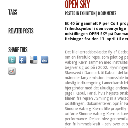
OPEN SKY
TAGS
POSTED IN
EXHIBITION
|
0 COMMENTS
Et 40 år gammelt Piper Colt prop
frihedssymbol i den eventyrlige f
RELATED POSTS
udstillingen OPEN SKY på Danma
Helsingør fra den 13. april til d
SHARE THIS
Det lille lærredsbeklædte fly af B
om en farefuld rejse, som pilot og 
Aaberg Kærn sammen med instruktø
begiver sig ud på i 2002. Flyvningen
Skensved i Danmark til Kabul i det 
måneder lange mission impossible b
ulovlig indtrængning i amerikansk kr
bjergtinder med det ukuelige endemål
pige i Kabul, Farial, hvis højeste øns
filmen fra rejsen ,”Smiling in a Warzo
udstillingen, dokumenterer, opnår Fa
Simone Aaberg Kærns lille propelfly
udførte Simone Aaberg Kærn et kunst
performance. Rejsen blev gennemført
den fri himmels kraft – selv over et 