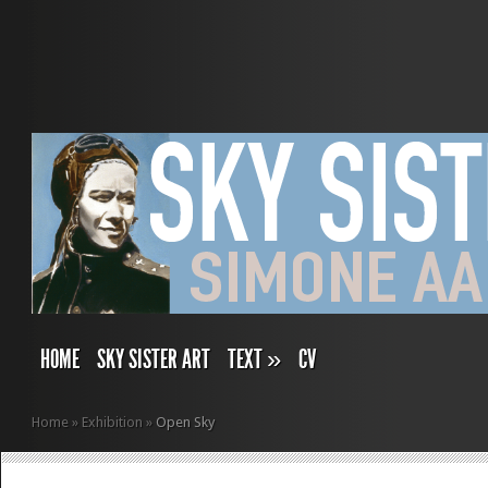
HOME
SKY SISTER ART
TEXT
»
CV
Home
»
Exhibition
»
Open Sky